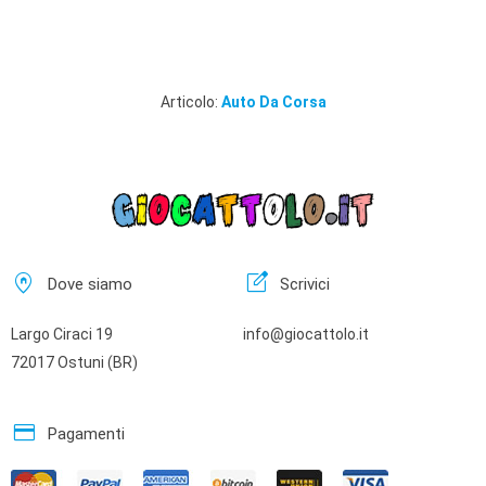
Articolo:
Auto Da Corsa
home_pin
edit_square
Dove siamo
Scrivici
Largo Ciraci 19
info@giocattolo.it
72017 Ostuni (BR)
credit_card
Pagamenti