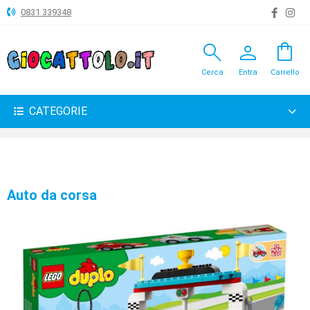
0831 339348
search
person
shopping_bag
ANIMALI
Cerca
Entra
Carrello
ARTICOLI
VARI
CATEGORIE
BAMBOLE
BRICOLAGE
CARNEVALE
Auto da corsa
COSTRUZIONI
GIOCHI
PELUCHE-
GADGET