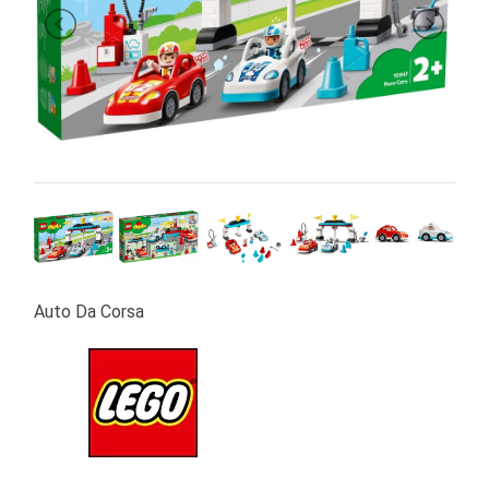
PRIMA
INFANZIA
PUZZLE
SYLVANIAN
FAMILY
VALIGERIA-
BORSETTE
BRAND
Auto Da Corsa