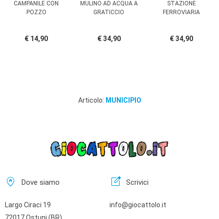
CAMPANILE CON
MULINO AD ACQUA A
STAZIONE
POZZO
GRATICCIO
FERROVIARIA
€ 14,90
€ 34,90
€ 34,90
Articolo:
MUNICIPIO
home_pin
edit_square
Dove siamo
Scrivici
Largo Ciraci 19
info@giocattolo.it
72017 Ostuni (BR)