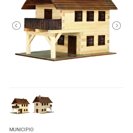
PRIMA
INFANZIA
PUZZLE
SYLVANIAN
FAMILY
VALIGERIA-
BORSETTE
BRAND
MUNICIPIO