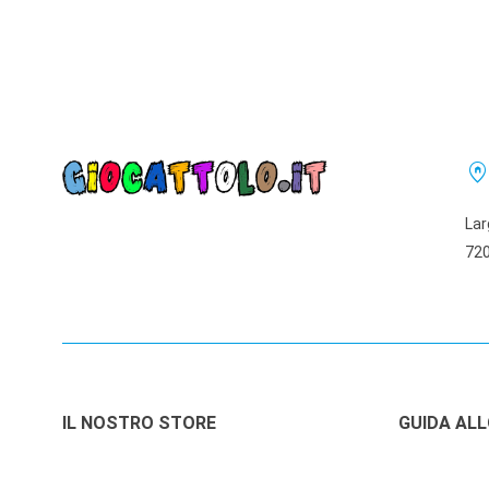
home_pi
Lar
720
IL NOSTRO STORE
GUIDA AL