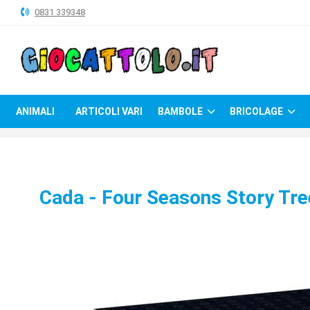
0831 339348
ANIMALI
ARTICOLI
VARI
ANIMALI
ARTICOLI VARI
BAMBOLE
BRICOLAGE
BAMBOLE
BRICOLAGE
CARNEVALE
Cada - Four Seasons Story Tr
COSTRUZIONI
GIOCHI
PELUCHE-
GADGET