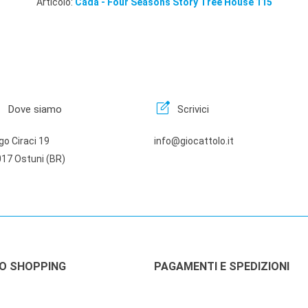
Articolo:
Cada - Four Seasons Story Tree House 115
n
edit_square
Dove siamo
Scrivici
go Ciraci 19
info@giocattolo.it
17 Ostuni (BR)
LO SHOPPING
PAGAMENTI E SPEDIZIONI