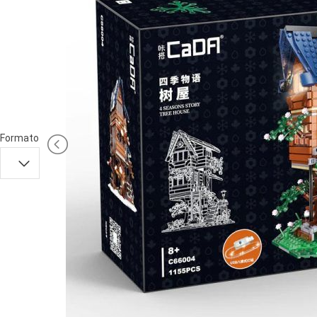
PRIMA
INFANZIA
PUZZLE
SYLVANIAN
FAMILY
VALIGERIA-
Formato
BORSETTE