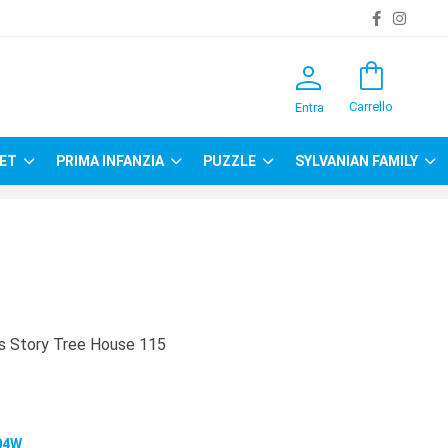
person
shopping_bag
Carrello
Entra
ET
PRIMA INFANZIA
PUZZLE
SYLVANIAN FAMILY
s Story Tree House 115
04W