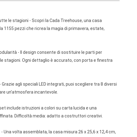
tutte le stagioni - Scopri la Cada Treehouse, una casa
da 1155 pezzi che ricrea la magia di primavera, estate,
odularità - Il design consente di sostituire le parti per
le stagioni. Ogni dettaglio è accurato, con porta e finestra
- Grazie agli speciali LED integrati, puoi scegliere tra 8 diversi
reare un’atmosfera incantevole.
set include istruzioni a colori su carta lucida e una
finata. Difficoltà media: adatto a costruttori creativi.
 Una volta assemblata, la casa misura 26 x 25,6 x 12,4 cm,