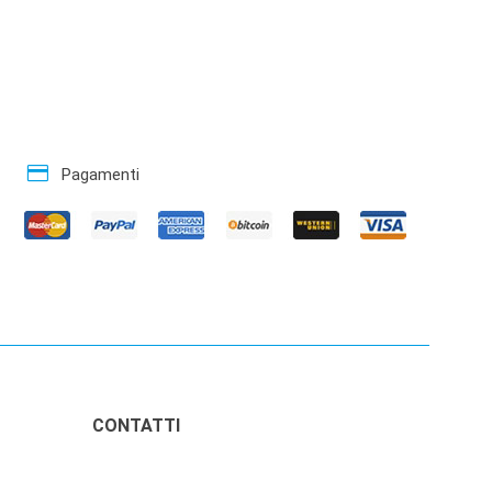
credit_card
Pagamenti
CONTATTI