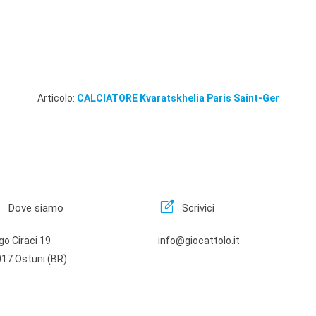
Articolo:
CALCIATORE Kvaratskhelia Paris Saint-Ger
n
edit_square
Dove siamo
Scrivici
go Ciraci 19
info@giocattolo.it
17 Ostuni (BR)