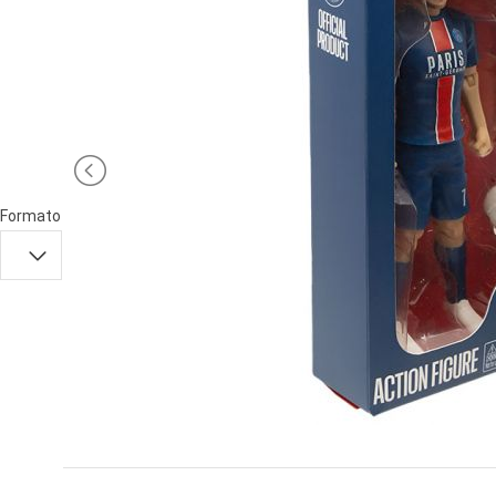
PRIMA
INFANZIA
PUZZLE
SYLVANIAN
FAMILY
VALIGERIA-
Formato
BORSETTE