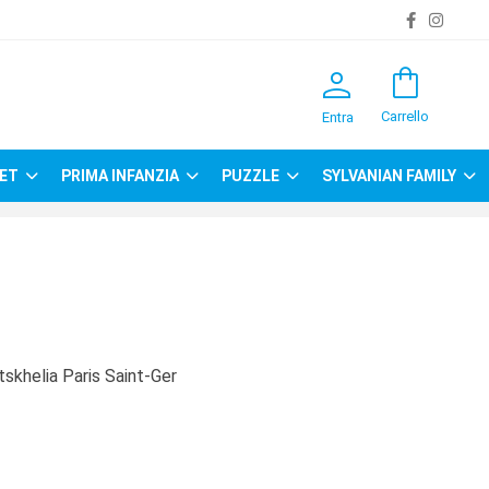
person
shopping_bag
Carrello
Entra
ET
PRIMA INFANZIA
PUZZLE
SYLVANIAN FAMILY
khelia Paris Saint-Ger