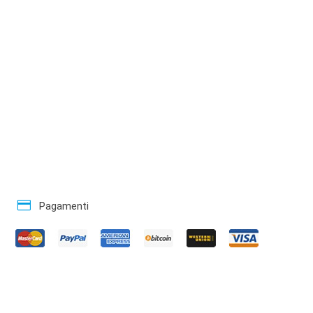
credit_card
Pagamenti