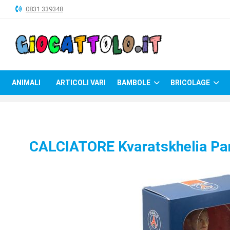
0831 339348
ANIMALI
ARTICOLI
VARI
ANIMALI
ARTICOLI VARI
BAMBOLE
BRICOLAGE
BAMBOLE
BRICOLAGE
CARNEVALE
CALCIATORE Kvaratskhelia Par
COSTRUZIONI
GIOCHI
PELUCHE-
GADGET