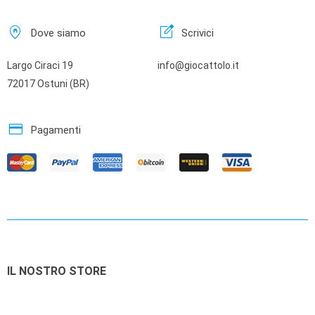
home_pin
edit_square
Dove siamo
Scrivici
Largo Ciraci 19
info@giocattolo.it
72017 Ostuni (BR)
credit_card
Pagamenti
IL NOSTRO STORE