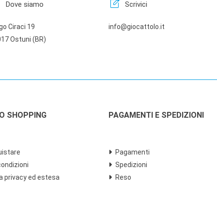
n
edit_square
Dove siamo
Scrivici
go Ciraci 19
info@giocattolo.it
17 Ostuni (BR)
LO SHOPPING
PAGAMENTI E SPEDIZIONI
istare
Pagamenti
condizioni
Spedizioni
a privacy ed estesa
Reso