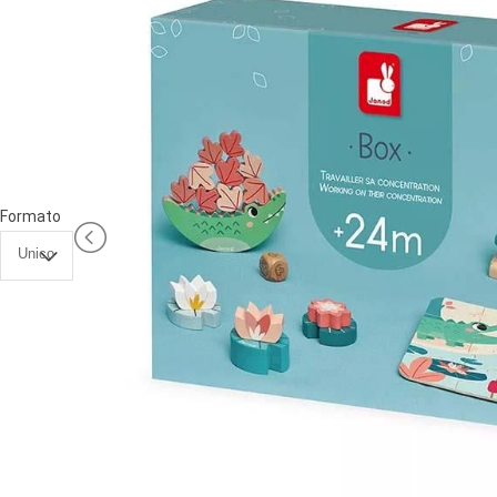
PRIMA
INFANZIA
PUZZLE
SYLVANIAN
FAMILY
VALIGERIA-
Formato
BORSETTE