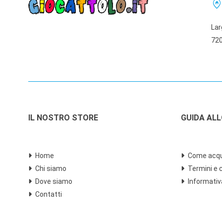
home_pi
Lar
720
IL NOSTRO STORE
GUIDA AL
Home
Come acqu
Chi siamo
Termini e 
Dove siamo
Informativ
Contatti