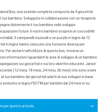
 Janod Box, una scatola completa composta da 4 giocattoli
el tuo bambino. Sviluppato in collaborazione con un terapista
agna dolcemente il tuo bambino nello sviluppo
cquisizioni future. Il vostro bambino scoprirà un coccodrillo
 avvitabili, 3 campanelli musicali e un puzzle in legno da 12
ttoli in legno hanno ciascuno una funzione diversa per
o. Per aiutarti nell'utilizzo di questo box, troverai un
con informazioni riguardanti le aree di sviluppo di un bambino
piegazioni sui giocattoli e sui loro obiettivi educativi. Janod
scatole (12 mesi, 18 mesi, 24 mesi, 36 mesi) che sono state
 al tuo bambino dei giocattoli adatti al suo sviluppo in base
lo evolutivo in legno FSCTM per bambini dai 24 mesi in su.
ni per questo articolo