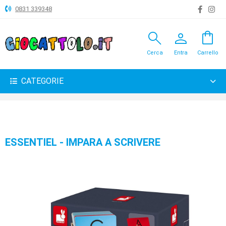
0831 339348
search
person
shopping_bag
ANIMALI
Cerca
Entra
Carrello
ARTICOLI
VARI
CATEGORIE
BAMBOLE
BRICOLAGE
CARNEVALE
ESSENTIEL - IMPARA A SCRIVERE
COSTRUZIONI
GIOCHI
PELUCHE-
GADGET