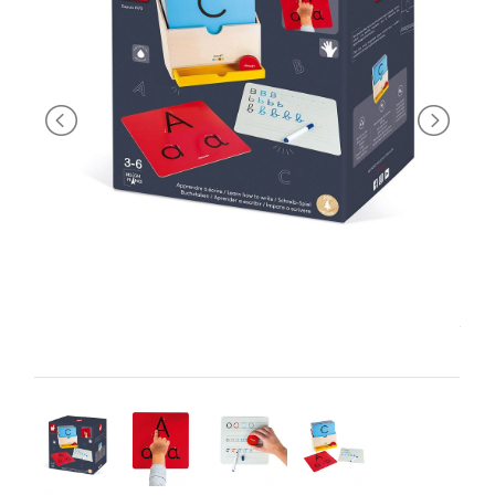
PRIMA
INFANZIA
PUZZLE
SYLVANIAN
FAMILY
VALIGERIA-
BORSETTE
BRAND