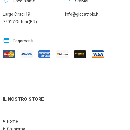
home_pin
edit_square
Dove siamo
Scrivici
Largo Ciraci 19
info@giocattolo.it
72017 Ostuni (BR)
credit_card
Pagamenti
IL NOSTRO STORE
Home
Chi siamo