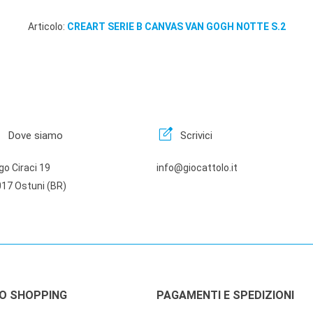
Articolo:
CREART SERIE B CANVAS VAN GOGH NOTTE S.2
n
edit_square
Dove siamo
Scrivici
go Ciraci 19
info@giocattolo.it
17 Ostuni (BR)
LO SHOPPING
PAGAMENTI E SPEDIZIONI