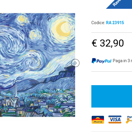
Codice:
RA 23915
€ 32,90
Paga in 3 