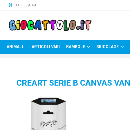
0831 339348
ANIMALI
ARTICOLI
VARI
ANIMALI
ARTICOLI VARI
BAMBOLE
BRICOLAGE
BAMBOLE
BRICOLAGE
CARNEVALE
CREART SERIE B CANVAS VAN
COSTRUZIONI
GIOCHI
PELUCHE-
GADGET