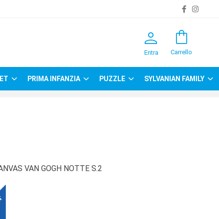
person
shopping_bag
Carrello
Entra
ET
PRIMA INFANZIA
PUZZLE
SYLVANIAN FAMILY
CANVAS VAN GOGH NOTTE S.2