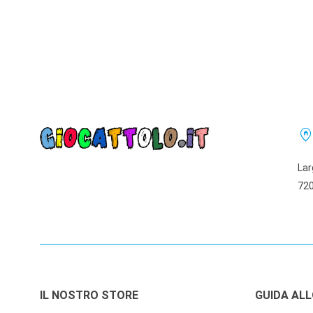
home_pi
Lar
720
IL NOSTRO STORE
GUIDA AL