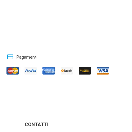
credit_card
Pagamenti
CONTATTI