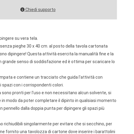
Chiedi supporto
pingere su vera tela.
à senza pieghe 30 x 40 cm. al posto della tavola cartonata
no dipingere! Questa attività esercita la manualità fine e la
 grande senso di soddisfazione ed è ottima per scaricare lo
ampata e contiene un tracciato che guida l'attività con
i spazi con i corrispondenti colori.
a sono pronti per l'uso e non necessitano alcun solvente, si
 in modo da poter completare il dipinto in qualsiasi momento
un pennello dalla doppia punta per dipingere gli spazi più
ono richiudibili singolarmente per evitare che si secchino, per
viene fornito una tavolozza di cartone dove inserire i barattolini