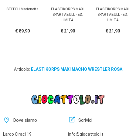
STITCH Marionetta
ELASTIKORPS MAXI
ELASTIKORPS MAXI
SPARTABULL - ED.
SPARTABULL - ED.
LIMITA
LIMITA
€ 89,90
€ 21,90
€ 21,90
Articolo:
ELASTIKORPS MAXI MACHO WRESTLER ROSA
home_pin
edit_square
Dove siamo
Scrivici
Largo Ciraci 19
info@giocattolo.it