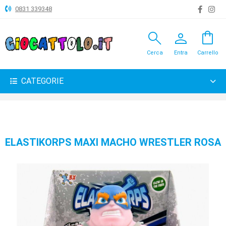
0831 339348
search
person
shopping_bag
ANIMALI
Cerca
Entra
Carrello
ARTICOLI
VARI
CATEGORIE
BAMBOLE
BRICOLAGE
CARNEVALE
ELASTIKORPS MAXI MACHO WRESTLER ROSA
COSTRUZIONI
GIOCHI
PELUCHE-
GADGET