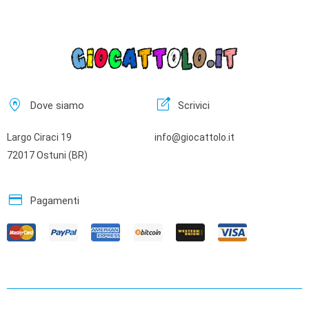
home_pin
edit_square
Dove siamo
Scrivici
Largo Ciraci 19
info@giocattolo.it
72017 Ostuni (BR)
credit_card
Pagamenti