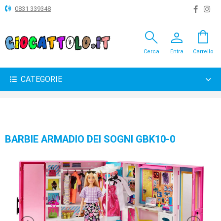
0831 339348
search
person
shopping_bag
ANIMALI
Cerca
Entra
Carrello
ARTICOLI
VARI
CATEGORIE
BAMBOLE
BRICOLAGE
CARNEVALE
BARBIE ARMADIO DEI SOGNI GBK10-0
COSTRUZIONI
GIOCHI
PELUCHE-
GADGET