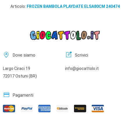
Articolo:
FROZEN BAMBOLA PLAYDATE ELSA80CM 240474
home_pin
edit_square
Dove siamo
Scrivici
Largo Ciraci 19
info@giocattolo.it
72017 Ostuni (BR)
credit_card
Pagamenti