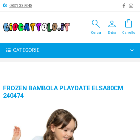
0831 339348
search
person
shopping_bag
ANIMALI
Cerca
Entra
Carrello
ARTICOLI
VARI
CATEGORIE
BAMBOLE
BRICOLAGE
CARNEVALE
FROZEN BAMBOLA PLAYDATE ELSA80CM
240474
COSTRUZIONI
GIOCHI
PELUCHE-
GADGET