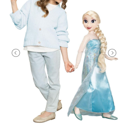
PRIMA
INFANZIA
PUZZLE
SYLVANIAN
FAMILY
VALIGERIA-
BORSETTE
BRAND