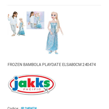
FROZEN BAMBOLA PLAYDATE ELSA80CM 240474
Codice:
JP 240474