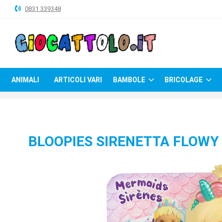
0831 339348
ANIMALI
ARTICOLI
VARI
ANIMALI
ARTICOLI VARI
BAMBOLE
BRICOLAGE
BAMBOLE
BRICOLAGE
CARNEVALE
BLOOPIES SIRENETTA FLOWY
COSTRUZIONI
GIOCHI
PELUCHE-
GADGET