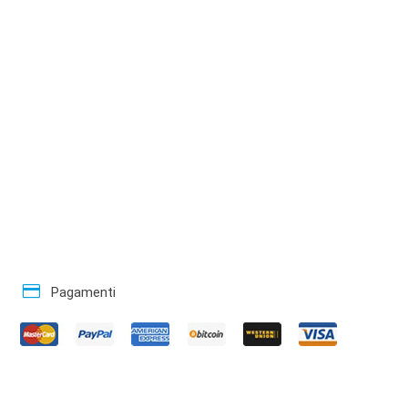
credit_card
Pagamenti