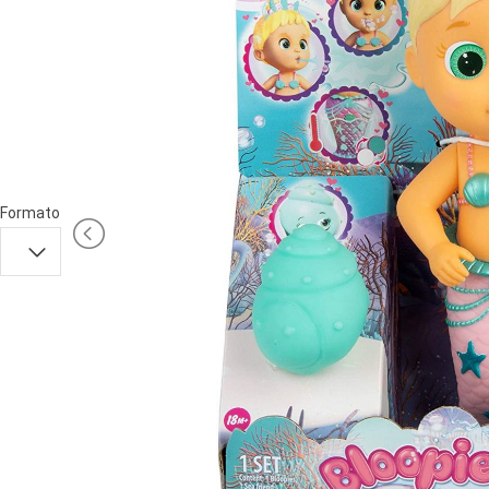
PRIMA
INFANZIA
PUZZLE
SYLVANIAN
FAMILY
VALIGERIA-
Formato
BORSETTE