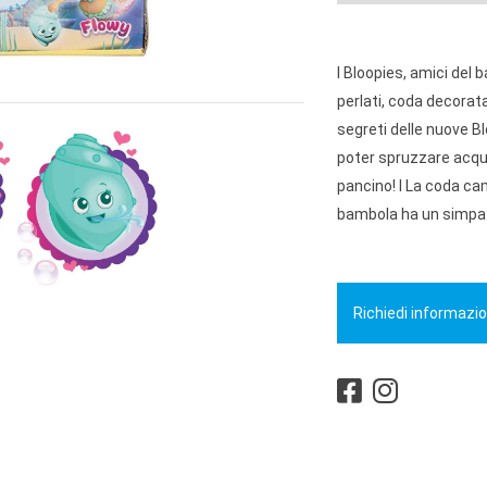
I Bloopies, amici del 
perlati, coda decorat
segreti delle nuove Bl
poter spruzzare acqua
pancino! I La coda ca
bambola ha un simpat
Richiedi informazio