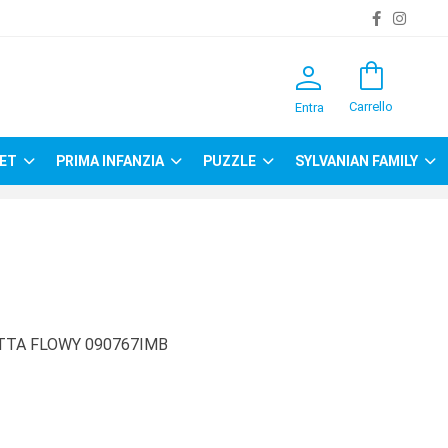
person
shopping_bag
Carrello
Entra
ET
PRIMA INFANZIA
PUZZLE
SYLVANIAN FAMILY
TTA FLOWY 090767IMB