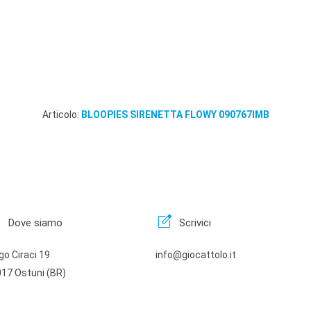
Articolo:
BLOOPIES SIRENETTA FLOWY 090767IMB
n
edit_square
Dove siamo
Scrivici
go Ciraci 19
info@giocattolo.it
17 Ostuni (BR)