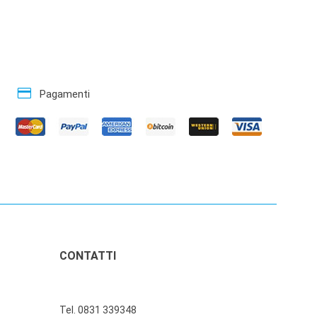
credit_card
Pagamenti
CONTATTI
Tel. 0831 339348