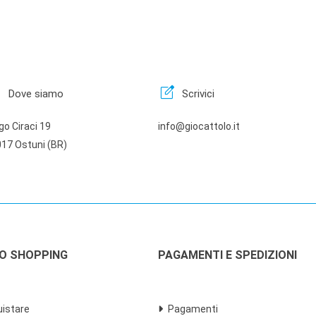
n
edit_square
Dove siamo
Scrivici
go Ciraci 19
info@giocattolo.it
17 Ostuni (BR)
LO SHOPPING
PAGAMENTI E SPEDIZIONI
istare
Pagamenti