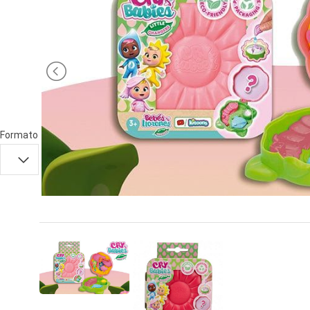
PRIMA
INFANZIA
PUZZLE
SYLVANIAN
FAMILY
VALIGERIA-
Formato
BORSETTE