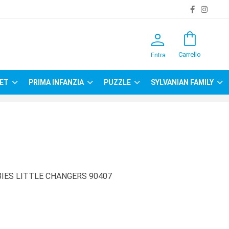
person
shopping_bag
Carrello
Entra
ET
PRIMA INFANZIA
PUZZLE
SYLVANIAN FAMILY
IES LITTLE CHANGERS 90407