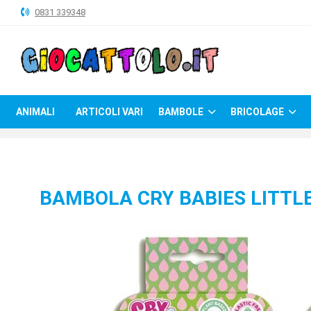
0831 339348
ANIMALI
ARTICOLI
VARI
ANIMALI
ARTICOLI VARI
BAMBOLE
BRICOLAGE
BAMBOLE
BRICOLAGE
CARNEVALE
BAMBOLA CRY BABIES LITTL
COSTRUZIONI
GIOCHI
PELUCHE-
GADGET