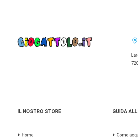
home_pi
Lar
720
IL NOSTRO STORE
GUIDA AL
Home
Come acqu