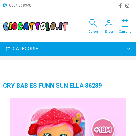
0831 339348
search
person
shopping_bag
ANIMALI
Cerca
Entra
Carrello
ARTICOLI
VARI
CATEGORIE
BAMBOLE
BRICOLAGE
CARNEVALE
CRY BABIES FUNN SUN ELLA 86289
COSTRUZIONI
GIOCHI
PELUCHE-
GADGET