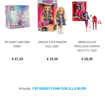
MY BABY UNICORN
UNIQUE EYES FASHON
MIRACULOUS
93881
DOLL AMY
PERS.26cm DOPPIO
VESTITO T047
€ 47,49
€ 29,90
€ 28,90
Articolo:
CRY BABIES FUNN SUN ELLA 86289