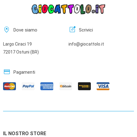
home_pin
edit_square
Dove siamo
Scrivici
Largo Ciraci 19
info@giocattolo.it
72017 Ostuni (BR)
credit_card
Pagamenti
IL NOSTRO STORE