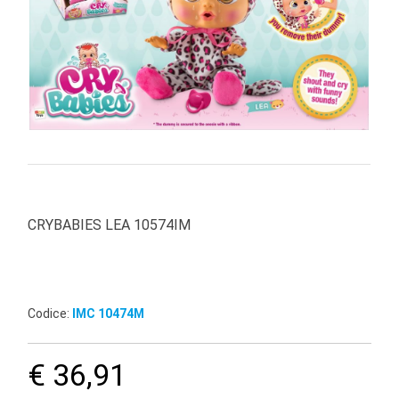
PRIMA
INFANZIA
PUZZLE
SYLVANIAN
FAMILY
VALIGERIA-
BORSETTE
BRAND
CRYBABIES LEA 10574IM
Codice:
IMC 10474M
€ 36,91