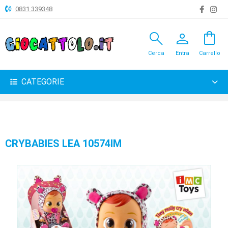
0831 339348
search
person
shopping_bag
ANIMALI
Cerca
Entra
Carrello
ARTICOLI
VARI
CATEGORIE
BAMBOLE
BRICOLAGE
CARNEVALE
CRYBABIES LEA 10574IM
COSTRUZIONI
GIOCHI
PELUCHE-
GADGET