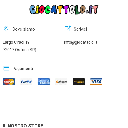
home_pin
edit_square
Dove siamo
Scrivici
Largo Ciraci 19
info@giocattolo.it
72017 Ostuni (BR)
credit_card
Pagamenti
IL NOSTRO STORE