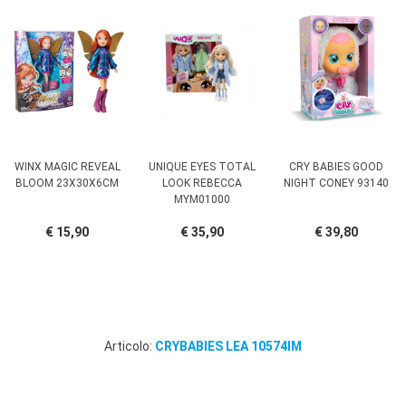
WINX MAGIC REVEAL
UNIQUE EYES TOTAL
CRY BABIES GOOD
BLOOM 23X30X6CM
LOOK REBECCA
NIGHT CONEY 93140
MYM01000
€ 15,90
€ 35,90
€ 39,80
Articolo:
CRYBABIES LEA 10574IM