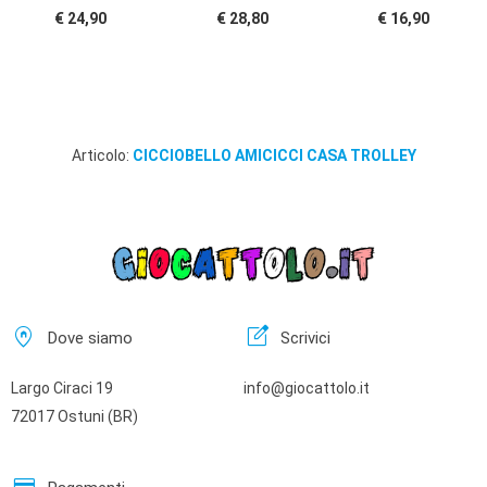
€ 24,90
€ 28,80
€ 16,90
Articolo:
CICCIOBELLO AMICICCI CASA TROLLEY
home_pin
edit_square
Dove siamo
Scrivici
Largo Ciraci 19
info@giocattolo.it
72017 Ostuni (BR)