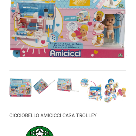
PRIMA
INFANZIA
PUZZLE
SYLVANIAN
FAMILY
VALIGERIA-
BORSETTE
BRAND
CICCIOBELLO AMICICCI CASA TROLLEY