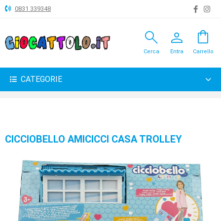
0831 339348
search
person
shopping_bag
ANIMALI
Cerca
Entra
Carrello
ARTICOLI
VARI
CATEGORIE
BAMBOLE
BRICOLAGE
CARNEVALE
CICCIOBELLO AMICICCI CASA TROLLEY
COSTRUZIONI
GIOCHI
PELUCHE-
GADGET