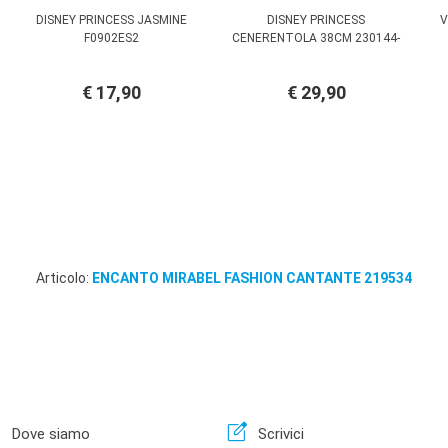
DISNEY PRINCESS JASMINE
DISNEY PRINCESS
V
F0902ES2
CENERENTOLA 38CM 230144-
€ 17,90
€ 29,90
Articolo:
ENCANTO MIRABEL FASHION CANTANTE 219534
n
edit_square
Dove siamo
Scrivici