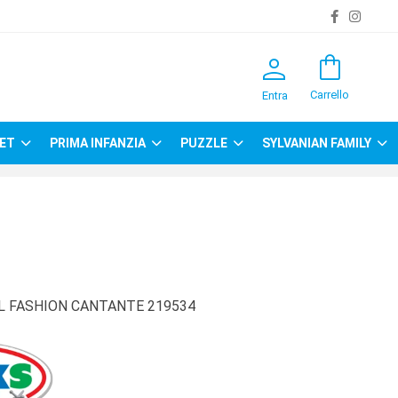
person
shopping_bag
Carrello
Entra
ET
PRIMA INFANZIA
PUZZLE
SYLVANIAN FAMILY
 FASHION CANTANTE 219534