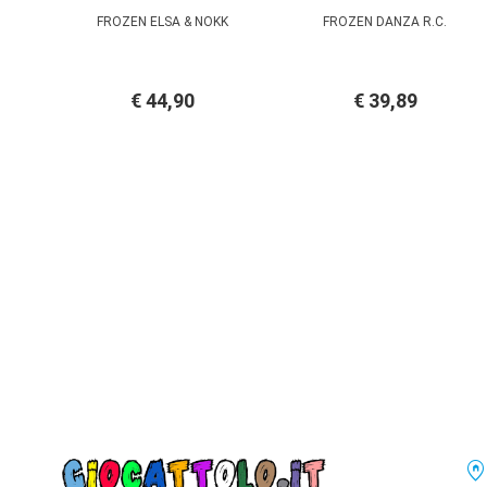
FROZEN ELSA & NOKK
FROZEN DANZA R.C.
€ 44,90
€ 39,89
home_pi