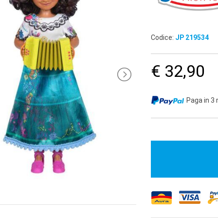
Codice:
JP 219534
€ 32,90
Paga in 3 