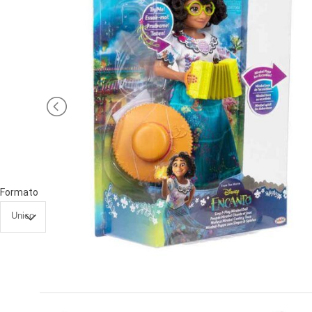
PRIMA
INFANZIA
PUZZLE
SYLVANIAN
FAMILY
VALIGERIA-
BORSETTE
Formato