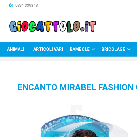
0831 339348
ANIMALI
ARTICOLI
VARI
ANIMALI
ARTICOLI VARI
BAMBOLE
BRICOLAGE
BAMBOLE
BRICOLAGE
CARNEVALE
ENCANTO MIRABEL FASHION
COSTRUZIONI
GIOCHI
PELUCHE-
GADGET