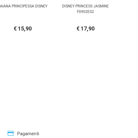
AIANA PRINCIPESSA DISNEY
DISNEY PRINCESS JASMINE
F0902ES2
€ 15,90
€ 17,90
credit_card
Pagamenti