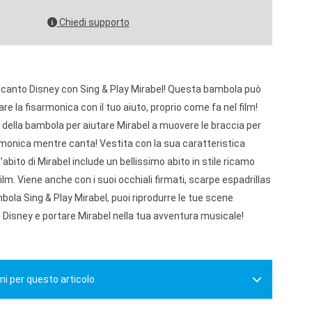
Chiedi supporto
Encanto Disney con Sing & Play Mirabel! Questa bambola può
e la fisarmonica con il tuo aiuto, proprio come fa nel film!
o della bambola per aiutare Mirabel a muovere le braccia per
rmonica mentre canta! Vestita con la sua caratteristica
l’abito di Mirabel include un bellissimo abito in stile ricamo
film. Viene anche con i suoi occhiali firmati, scarpe espadrillas
bola Sing & Play Mirabel, puoi riprodurre le tue scene
o Disney e portare Mirabel nella tua avventura musicale!
ni per questo articolo