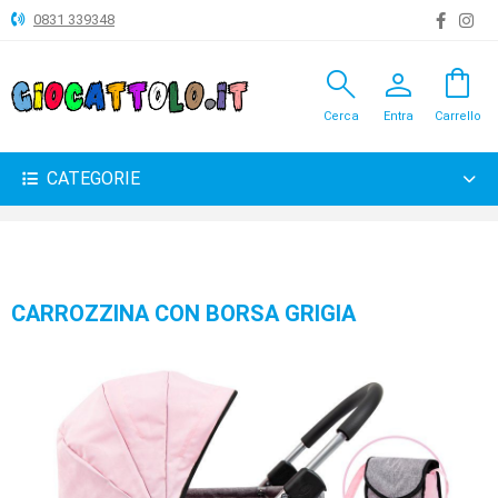
0831 339348
search
person
shopping_bag
ANIMALI
Cerca
Entra
Carrello
ARTICOLI
VARI
CATEGORIE
BAMBOLE
BRICOLAGE
CARNEVALE
CARROZZINA CON BORSA GRIGIA
COSTRUZIONI
GIOCHI
PELUCHE-
GADGET