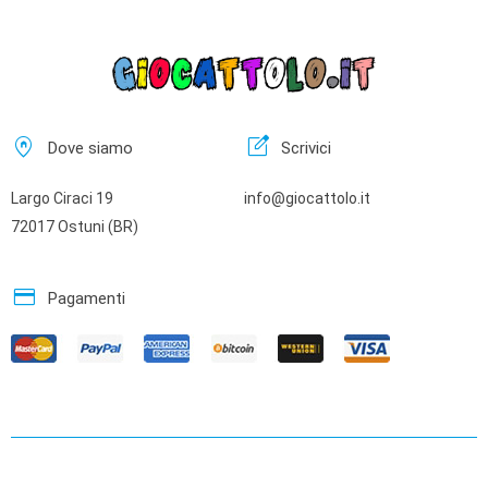
home_pin
edit_square
Dove siamo
Scrivici
Largo Ciraci 19
info@giocattolo.it
72017 Ostuni (BR)
credit_card
Pagamenti