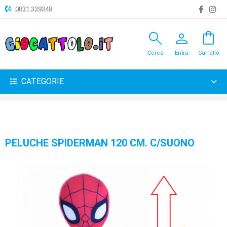
0831 339348
search
person
shopping_bag
ANIMALI
Cerca
Entra
Carrello
ARTICOLI
VARI
CATEGORIE
BAMBOLE
BRICOLAGE
CARNEVALE
PELUCHE SPIDERMAN 120 CM. C/SUONO
COSTRUZIONI
GIOCHI
PELUCHE-
GADGET