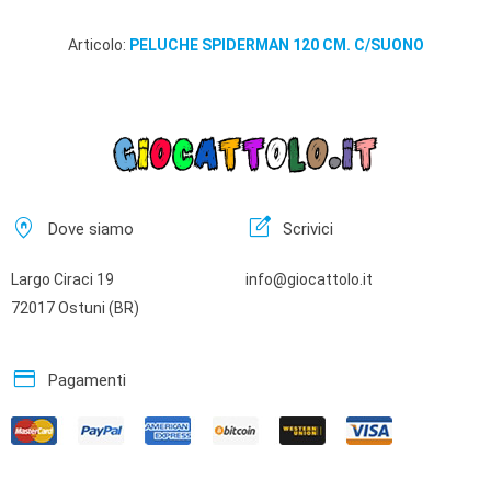
Articolo:
PELUCHE SPIDERMAN 120 CM. C/SUONO
home_pin
edit_square
Dove siamo
Scrivici
Largo Ciraci 19
info@giocattolo.it
72017 Ostuni (BR)
credit_card
Pagamenti