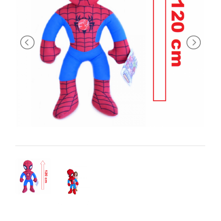
PRIMA
INFANZIA
PUZZLE
SYLVANIAN
FAMILY
VALIGERIA-
BORSETTE
BRAND