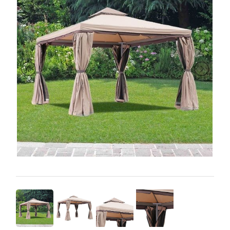
PRIMA
INFANZIA
PUZZLE
SYLVANIAN
FAMILY
VALIGERIA-
BORSETTE
BRAND