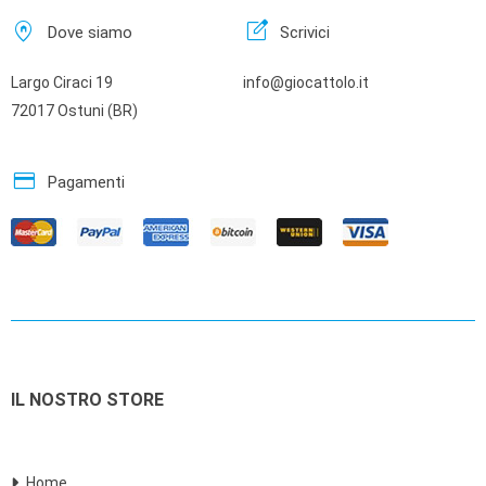
home_pin
edit_square
Dove siamo
Scrivici
Largo Ciraci 19
info@giocattolo.it
72017 Ostuni (BR)
credit_card
Pagamenti
IL NOSTRO STORE
Home