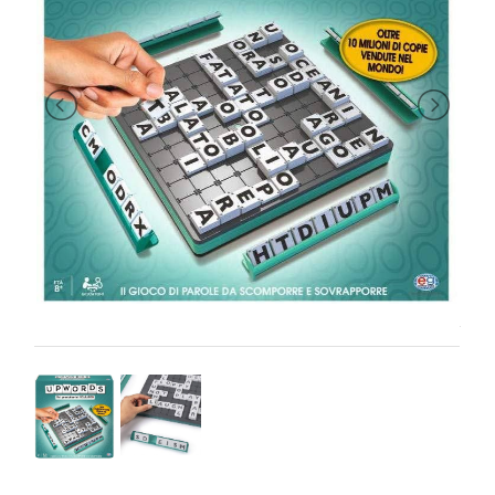
PRIMA
INFANZIA
PUZZLE
SYLVANIAN
FAMILY
VALIGERIA-
BORSETTE
BRAND