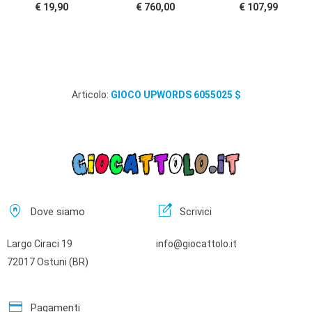
€ 19,90
€ 760,00
€ 107,99
Articolo:
GIOCO UPWORDS 6055025 $
home_pin
edit_square
Dove siamo
Scrivici
Largo Ciraci 19
info@giocattolo.it
72017 Ostuni (BR)
credit_card
Pagamenti