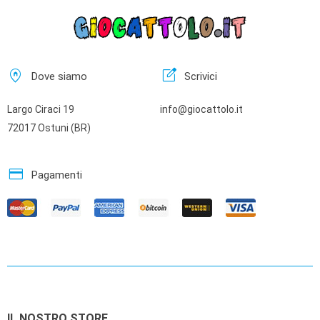
home_pin
edit_square
Dove siamo
Scrivici
Largo Ciraci 19
info@giocattolo.it
72017 Ostuni (BR)
credit_card
Pagamenti
IL NOSTRO STORE