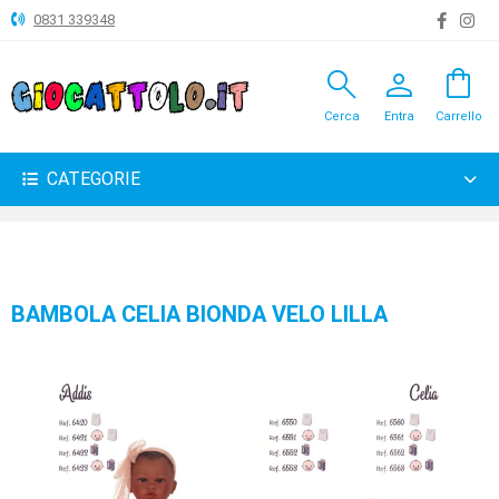
0831 339348
search
person
shopping_bag
ANIMALI
Cerca
Entra
Carrello
ARTICOLI
VARI
CATEGORIE
BAMBOLE
BRICOLAGE
CARNEVALE
BAMBOLA CELIA BIONDA VELO LILLA
COSTRUZIONI
GIOCHI
PELUCHE-
GADGET