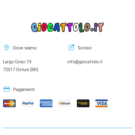
home_pin
edit_square
Dove siamo
Scrivici
Largo Ciraci 19
info@giocattolo.it
72017 Ostuni (BR)
credit_card
Pagamenti