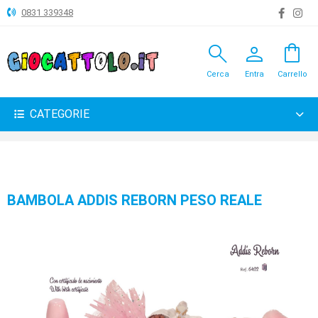
0831 339348
search
person
shopping_bag
ANIMALI
Cerca
Entra
Carrello
ARTICOLI
VARI
CATEGORIE
BAMBOLE
BRICOLAGE
CARNEVALE
BAMBOLA ADDIS REBORN PESO REALE
COSTRUZIONI
GIOCHI
PELUCHE-
GADGET