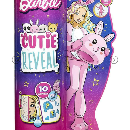
PRIMA
INFANZIA
PUZZLE
SYLVANIAN
FAMILY
VALIGERIA-
BORSETTE
BRAND