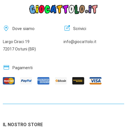
home_pin
edit_square
Dove siamo
Scrivici
Largo Ciraci 19
info@giocattolo.it
72017 Ostuni (BR)
credit_card
Pagamenti
IL NOSTRO STORE