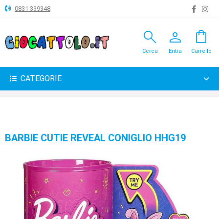
0831 339348
search
person
shopping_bag
ANIMALI
Cerca
Entra
Carrello
ARTICOLI
VARI
CATEGORIE
BAMBOLE
BRICOLAGE
CARNEVALE
BARBIE CUTIE REVEAL CONIGLIO HHG19
COSTRUZIONI
GIOCHI
PELUCHE-
GADGET