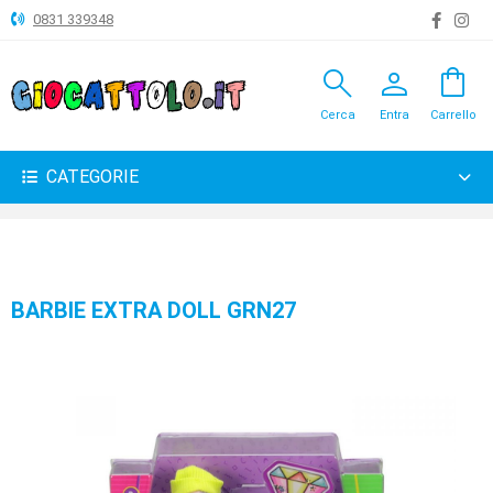
0831 339348
search
person
shopping_bag
ANIMALI
Cerca
Entra
Carrello
ARTICOLI
VARI
CATEGORIE
BAMBOLE
BRICOLAGE
CARNEVALE
BARBIE EXTRA DOLL GRN27
COSTRUZIONI
GIOCHI
PELUCHE-
GADGET