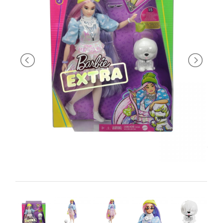
PRIMA
INFANZIA
PUZZLE
SYLVANIAN
FAMILY
VALIGERIA-
BORSETTE
BRAND