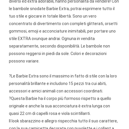
diversi ed extra adorabili, hanno personalità da vendere! Con
le bambole snodate Barbie Extra, potrai esprimere tutto il
tuo stile e giocare in totale libertà. Sono un vero
concentrato di divertimento con completi glitterati, orsetti
gommosi, emoji e acconciature inimitabili, per portare uno
stile EXTRA ovunque andrai. Ognuna in vendita
separatamente, secondo disponibilità. Le bambole non
possono reggersi in piedi da sole. Colori e decorazioni
possono variare.
?Le Barbie Extra sono il massimo in fatto di stile con la loro
personalità brillante e includono 15 pezzi tra cui abiti,
accessori e amici animali con accessori coordinati.
?Questa Barbie ha il corpo più formoso rispetto a quello
originale e anche la sua acconciatura è extra lunga con
quasi 22 cm di capelli rosa e viola scintillanti.
Il look sbarazzino e allegro rispecchia tutto il suo carattere,
con la sua camicetta decorata con nuvolette e i collant a