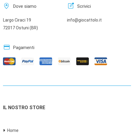
home_pin
edit_square
Dove siamo
Scrivici
Largo Ciraci 19
info@giocattolo.it
72017 Ostuni (BR)
credit_card
Pagamenti
IL NOSTRO STORE
Home