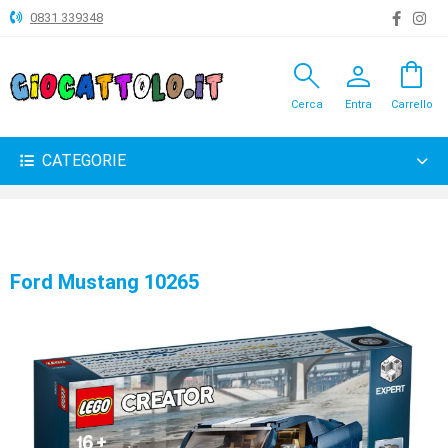
0831 339348
search
person
shopping_bag
ANIMALI
Cerca
Entra
Carrello
ARTICOLI
VARI
CATEGORIE
BAMBOLE
BRICOLAGE
CARNEVALE
Ford Mustang 10265
COSTRUZIONI
GIOCHI
PELUCHE-
GADGET