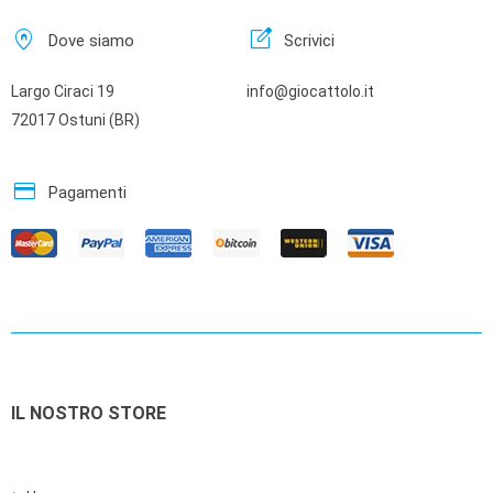
home_pin
edit_square
Dove siamo
Scrivici
Largo Ciraci 19
info@giocattolo.it
72017 Ostuni (BR)
credit_card
Pagamenti
IL NOSTRO STORE