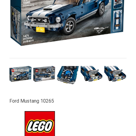
PRIMA
INFANZIA
PUZZLE
SYLVANIAN
FAMILY
VALIGERIA-
BORSETTE
BRAND
Ford Mustang 10265