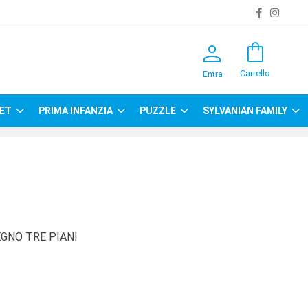
person
shopping_bag
Carrello
Entra
ET
PRIMA INFANZIA
PUZZLE
SYLVANIAN FAMILY
GNO TRE PIANI