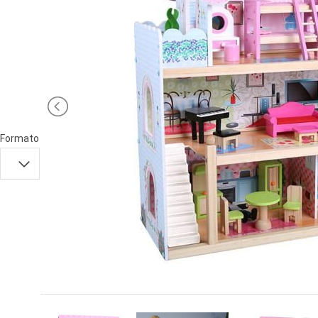
PRIMA
INFANZIA
PUZZLE
SYLVANIAN
FAMILY
VALIGERIA-
Formato
BORSETTE