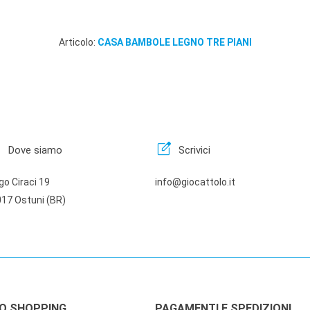
Articolo:
CASA BAMBOLE LEGNO TRE PIANI
n
edit_square
Dove siamo
Scrivici
go Ciraci 19
info@giocattolo.it
17 Ostuni (BR)
LO SHOPPING
PAGAMENTI E SPEDIZIONI