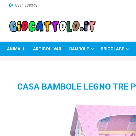
0831 339348
ANIMALI
ARTICOLI
VARI
ANIMALI
ARTICOLI VARI
BAMBOLE
BRICOLAGE
BAMBOLE
BRICOLAGE
CARNEVALE
CASA BAMBOLE LEGNO TRE P
COSTRUZIONI
GIOCHI
PELUCHE-
GADGET