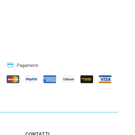
credit_card
Pagamenti
CONTATTI