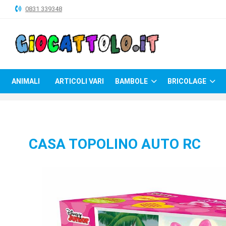
0831 339348
ANIMALI
ARTICOLI
VARI
ANIMALI
ARTICOLI VARI
BAMBOLE
BRICOLAGE
BAMBOLE
BRICOLAGE
CARNEVALE
CASA TOPOLINO AUTO RC
COSTRUZIONI
GIOCHI
PELUCHE-
GADGET