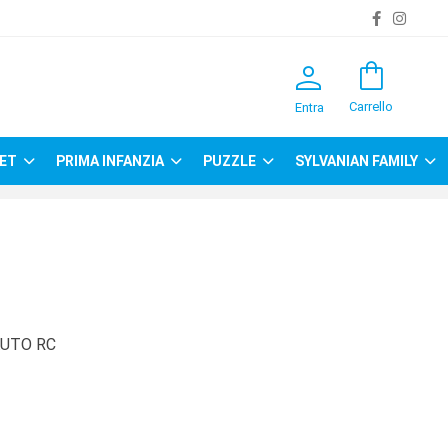
person
shopping_bag
Carrello
Entra
ET
PRIMA INFANZIA
PUZZLE
SYLVANIAN FAMILY
AUTO RC