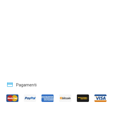
credit_card
Pagamenti