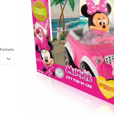
PRIMA
INFANZIA
PUZZLE
SYLVANIAN
FAMILY
VALIGERIA-
Formato
BORSETTE