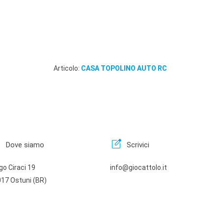
Articolo:
CASA TOPOLINO AUTO RC
n
edit_square
Dove siamo
Scrivici
go Ciraci 19
info@giocattolo.it
17 Ostuni (BR)