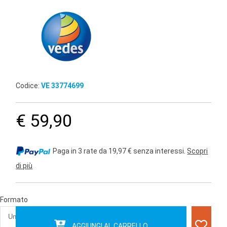
Codice:
VE 33774699
€ 59,90
Paga in 3 rate da 19,97 € senza interessi.
Scopri
di più
Formato
AGGIUNGI AL CARRELLO