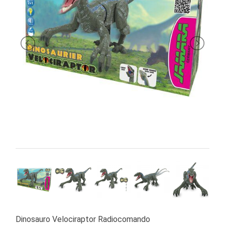
PRIMA
INFANZIA
PUZZLE
SYLVANIAN
FAMILY
VALIGERIA-
BORSETTE
BRAND
Dinosauro Velociraptor Radiocomando