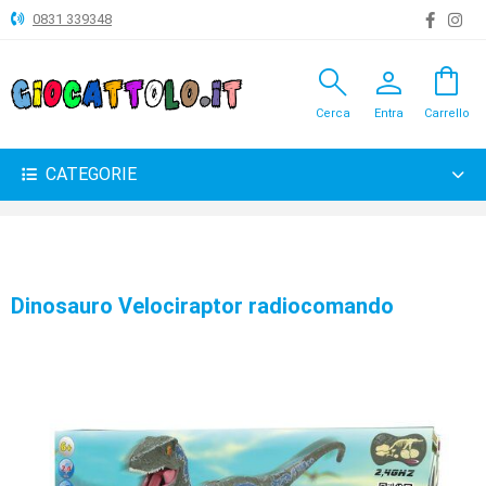
0831 339348
search
person
shopping_bag
ANIMALI
Cerca
Entra
Carrello
ARTICOLI
VARI
CATEGORIE
BAMBOLE
BRICOLAGE
CARNEVALE
Dinosauro Velociraptor radiocomando
COSTRUZIONI
GIOCHI
PELUCHE-
GADGET