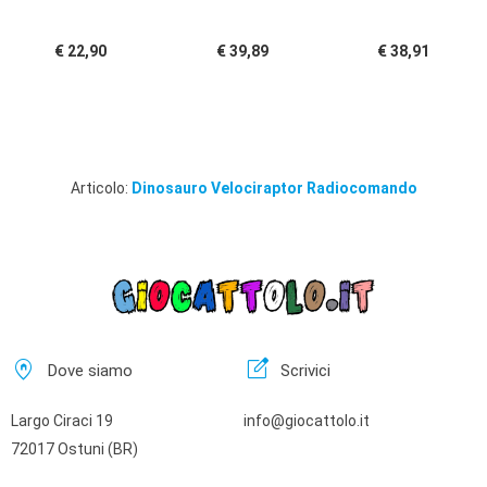
€ 22,90
€ 39,89
€ 38,91
Articolo:
Dinosauro Velociraptor Radiocomando
home_pin
edit_square
Dove siamo
Scrivici
Largo Ciraci 19
info@giocattolo.it
72017 Ostuni (BR)