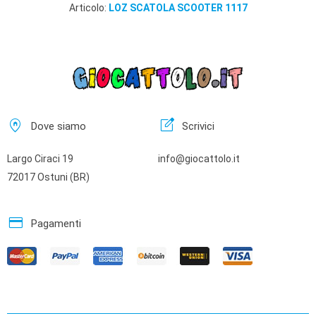
Articolo:
LOZ SCATOLA SCOOTER 1117
home_pin
edit_square
Dove siamo
Scrivici
Largo Ciraci 19
info@giocattolo.it
72017 Ostuni (BR)
credit_card
Pagamenti