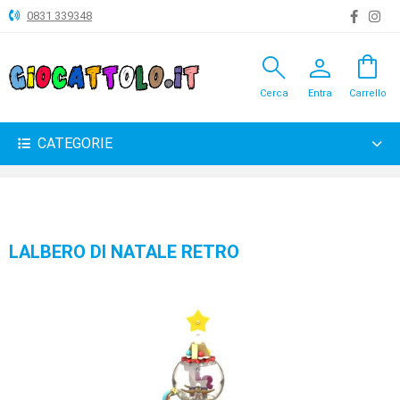
0831 339348
search
person
shopping_bag
ANIMALI
Cerca
Entra
Carrello
ARTICOLI
VARI
CATEGORIE
BAMBOLE
BRICOLAGE
CARNEVALE
LALBERO DI NATALE RETRO
COSTRUZIONI
GIOCHI
PELUCHE-
GADGET