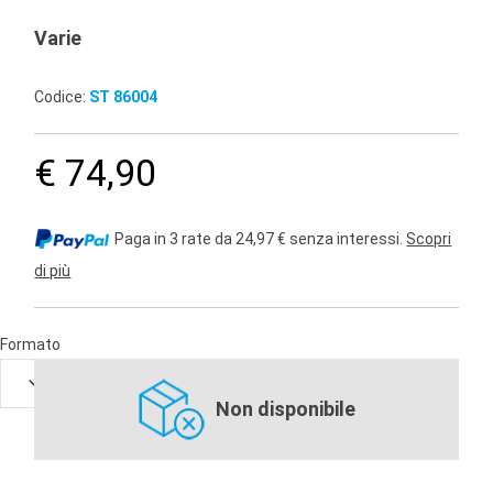
Varie
Codice:
ST 86004
€ 74,90
Paga in 3 rate da 24,97 € senza interessi.
Scopri
di più
Formato
Non disponibile