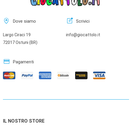
home_pin
edit_square
Dove siamo
Scrivici
Largo Ciraci 19
info@giocattolo.it
72017 Ostuni (BR)
credit_card
Pagamenti
IL NOSTRO STORE