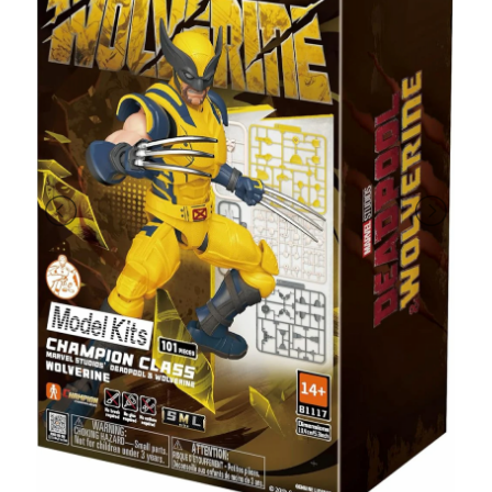
PRIMA
INFANZIA
PUZZLE
SYLVANIAN
FAMILY
VALIGERIA-
BORSETTE
BRAND