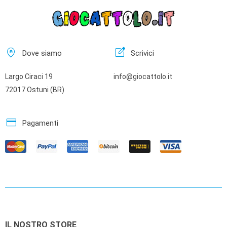
home_pin
edit_square
Dove siamo
Scrivici
Largo Ciraci 19
info@giocattolo.it
72017 Ostuni (BR)
credit_card
Pagamenti
IL NOSTRO STORE