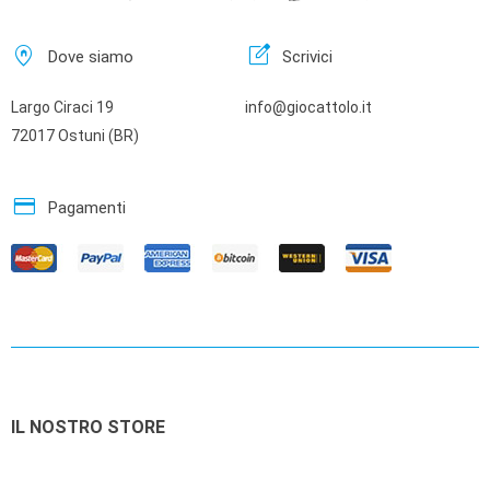
home_pin
edit_square
Dove siamo
Scrivici
Largo Ciraci 19
info@giocattolo.it
72017 Ostuni (BR)
credit_card
Pagamenti
IL NOSTRO STORE