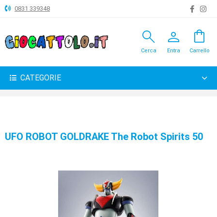
0831 339348
search
person
shopping_bag
ANIMALI
Cerca
Entra
Carrello
ARTICOLI
VARI
CATEGORIE
BAMBOLE
BRICOLAGE
CARNEVALE
UFO ROBOT GOLDRAKE The Robot Spirits 50
COSTRUZIONI
GIOCHI
PELUCHE-
GADGET