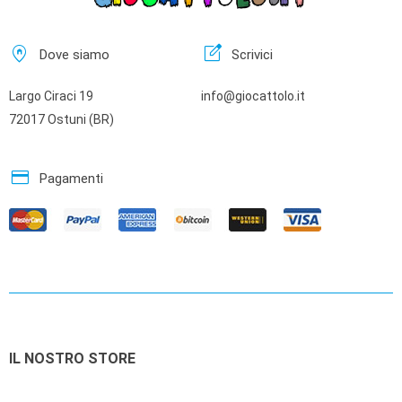
home_pin
edit_square
Dove siamo
Scrivici
Largo Ciraci 19
info@giocattolo.it
72017 Ostuni (BR)
credit_card
Pagamenti
IL NOSTRO STORE