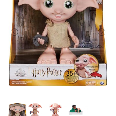
PRIMA
INFANZIA
PUZZLE
SYLVANIAN
FAMILY
VALIGERIA-
BORSETTE
BRAND