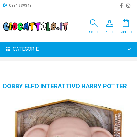
0831 339348
search
person
shopping_bag
ANIMALI
Cerca
Entra
Carrello
ARTICOLI
VARI
CATEGORIE
BAMBOLE
BRICOLAGE
CARNEVALE
DOBBY ELFO INTERATTIVO HARRY POTTER
COSTRUZIONI
GIOCHI
PELUCHE-
GADGET