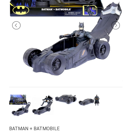
PRIMA
INFANZIA
PUZZLE
SYLVANIAN
FAMILY
VALIGERIA-
BORSETTE
BRAND
BATMAN + BATMOBILE