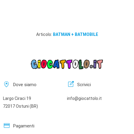
Articolo:
BATMAN + BATMOBILE
home_pin
edit_square
Dove siamo
Scrivici
Largo Ciraci 19
info@giocattolo.it
72017 Ostuni (BR)
credit_card
Pagamenti