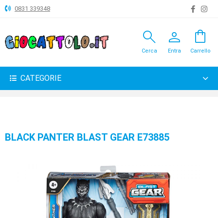
0831 339348
search
person
shopping_bag
ANIMALI
Cerca
Entra
Carrello
ARTICOLI
VARI
CATEGORIE
BAMBOLE
BRICOLAGE
CARNEVALE
BLACK PANTER BLAST GEAR E73885
COSTRUZIONI
GIOCHI
PELUCHE-
GADGET