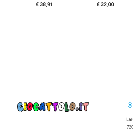
€ 38,91
€ 32,00
home_pi
Lar
720