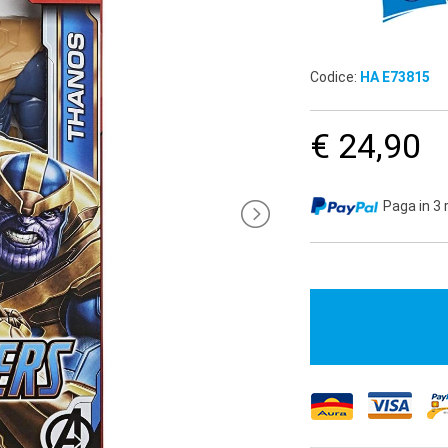
Codice:
HA E73815
€ 24,90
Paga in 3 