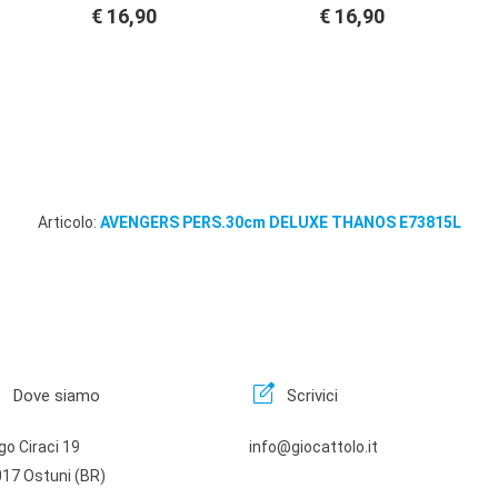
€ 16,90
€ 16,90
Articolo:
AVENGERS PERS.30cm DELUXE THANOS E73815L
n
edit_square
Dove siamo
Scrivici
go Ciraci 19
info@giocattolo.it
17 Ostuni (BR)