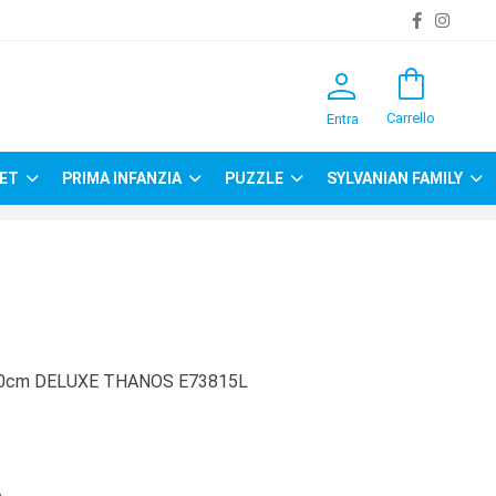
person
shopping_bag
Carrello
Entra
ET
PRIMA INFANZIA
PUZZLE
SYLVANIAN FAMILY
0cm DELUXE THANOS E73815L