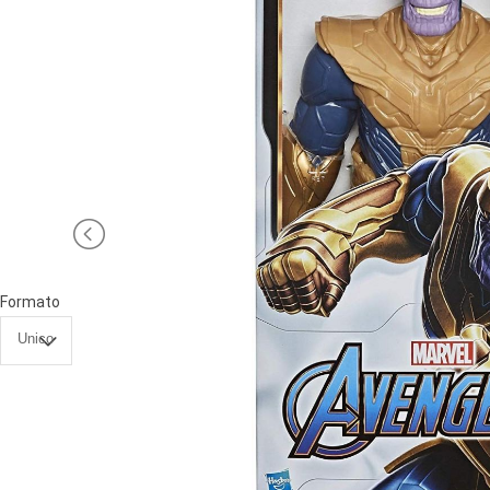
PRIMA
INFANZIA
PUZZLE
SYLVANIAN
FAMILY
VALIGERIA-
BORSETTE
Formato