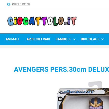
0831 339348
ANIMALI
ARTICOLI
VARI
ANIMALI
ARTICOLI VARI
BAMBOLE
BRICOLAGE
BAMBOLE
BRICOLAGE
CARNEVALE
AVENGERS PERS.30cm DELUX
COSTRUZIONI
GIOCHI
PELUCHE-
GADGET