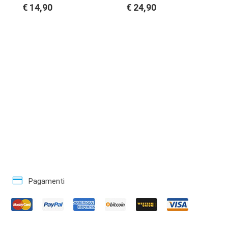
€ 14,90
€ 24,90
credit_card
Pagamenti