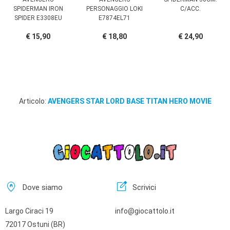
SPIDERMAN IRON
PERSONAGGIO LOKI
C/ACC.
SPIDER E3308EU
E7874EL71
€ 15,90
€ 18,80
€ 24,90
Articolo:
AVENGERS STAR LORD BASE TITAN HERO MOVIE
home_pin
edit_square
Dove siamo
Scrivici
Largo Ciraci 19
info@giocattolo.it
72017 Ostuni (BR)