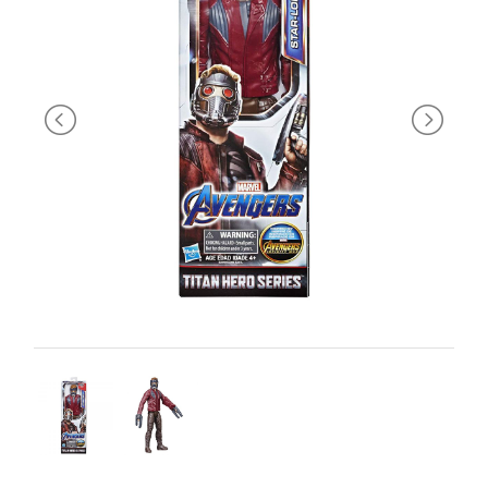
PRIMA
INFANZIA
PUZZLE
SYLVANIAN
FAMILY
VALIGERIA-
BORSETTE
BRAND