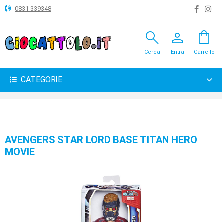
0831 339348
search
person
shopping_bag
ANIMALI
Cerca
Entra
Carrello
ARTICOLI
VARI
CATEGORIE
BAMBOLE
BRICOLAGE
CARNEVALE
AVENGERS STAR LORD BASE TITAN HERO
MOVIE
COSTRUZIONI
GIOCHI
PELUCHE-
GADGET