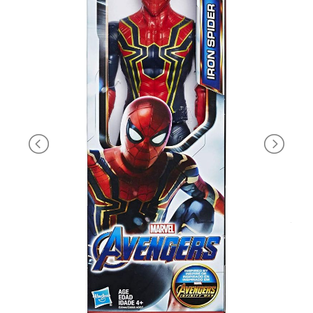
PRIMA
INFANZIA
PUZZLE
SYLVANIAN
FAMILY
VALIGERIA-
BORSETTE
BRAND