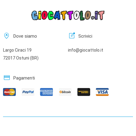
home_pin
edit_square
Dove siamo
Scrivici
Largo Ciraci 19
info@giocattolo.it
72017 Ostuni (BR)
credit_card
Pagamenti