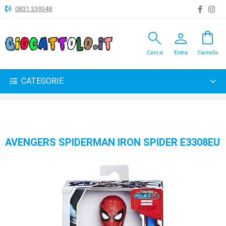
0831 339348
search
person
shopping_bag
ANIMALI
Cerca
Entra
Carrello
ARTICOLI
VARI
CATEGORIE
BAMBOLE
BRICOLAGE
CARNEVALE
AVENGERS SPIDERMAN IRON SPIDER E3308EU
COSTRUZIONI
GIOCHI
PELUCHE-
GADGET