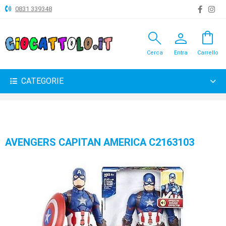
0831 339348
search
person
shopping_bag
ANIMALI
Cerca
Entra
Carrello
ARTICOLI
VARI
CATEGORIE
BAMBOLE
BRICOLAGE
CARNEVALE
AVENGERS CAPITAN AMERICA C2163103
COSTRUZIONI
GIOCHI
PELUCHE-
GADGET