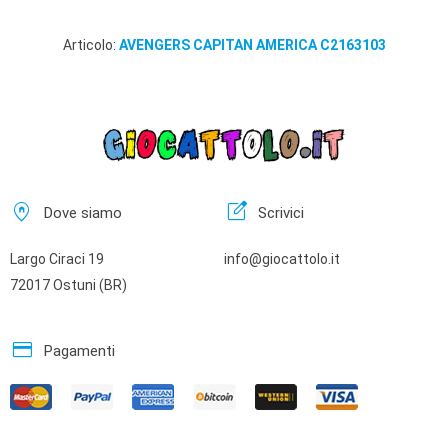
Articolo:
AVENGERS CAPITAN AMERICA C2163103
home_pin
edit_square
Dove siamo
Scrivici
Largo Ciraci 19
info@giocattolo.it
72017 Ostuni (BR)
credit_card
Pagamenti