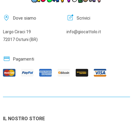
home_pin
edit_square
Dove siamo
Scrivici
Largo Ciraci 19
info@giocattolo.it
72017 Ostuni (BR)
credit_card
Pagamenti
IL NOSTRO STORE