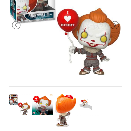
PRIMA
INFANZIA
PUZZLE
SYLVANIAN
FAMILY
VALIGERIA-
BORSETTE
BRAND