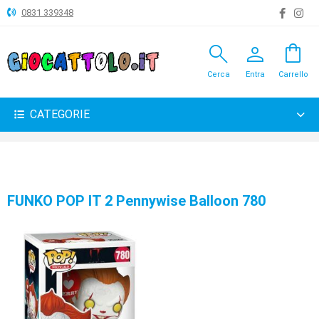
0831 339348
search
person
shopping_bag
ANIMALI
Cerca
Entra
Carrello
ARTICOLI
VARI
CATEGORIE
BAMBOLE
BRICOLAGE
CARNEVALE
FUNKO POP IT 2 Pennywise Balloon 780
COSTRUZIONI
GIOCHI
PELUCHE-
GADGET