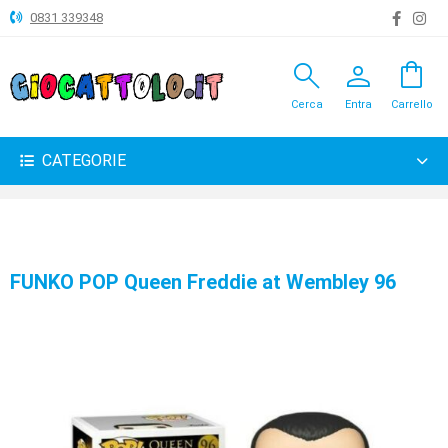
0831 339348
search
person
shopping_bag
ANIMALI
Cerca
Entra
Carrello
ARTICOLI
VARI
CATEGORIE
BAMBOLE
BRICOLAGE
CARNEVALE
FUNKO POP Queen Freddie at Wembley 96
COSTRUZIONI
GIOCHI
PELUCHE-
GADGET