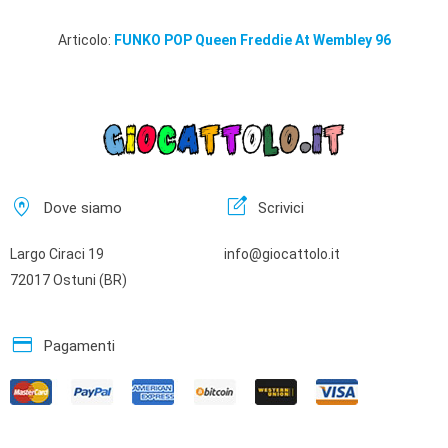
Articolo:
FUNKO POP Queen Freddie At Wembley 96
home_pin
edit_square
Dove siamo
Scrivici
Largo Ciraci 19
info@giocattolo.it
72017 Ostuni (BR)
credit_card
Pagamenti