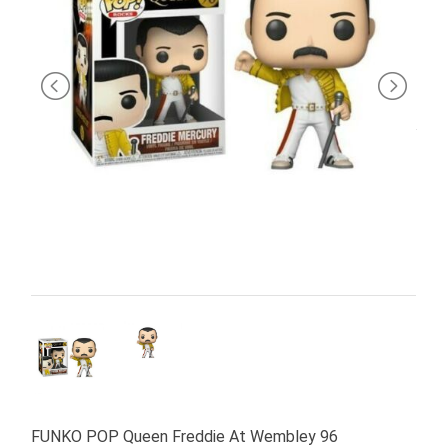
PRIMA
INFANZIA
PUZZLE
SYLVANIAN
FAMILY
VALIGERIA-
BORSETTE
BRAND
FUNKO POP Queen Freddie At Wembley 96