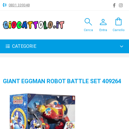
0831 339348
search
person
shopping_bag
ANIMALI
Cerca
Entra
Carrello
ARTICOLI
VARI
CATEGORIE
BAMBOLE
BRICOLAGE
CARNEVALE
GIANT EGGMAN ROBOT BATTLE SET 409264
COSTRUZIONI
GIOCHI
PELUCHE-
GADGET