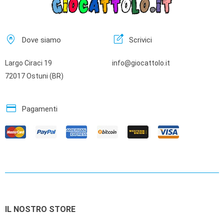
home_pin
edit_square
Dove siamo
Scrivici
Largo Ciraci 19
info@giocattolo.it
72017 Ostuni (BR)
credit_card
Pagamenti
IL NOSTRO STORE