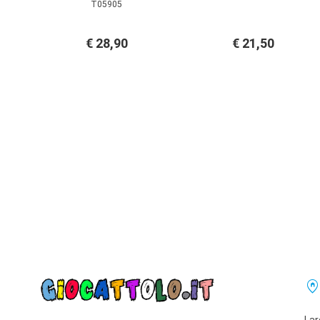
T05905
€ 28,90
€ 21,50
home_pi
Lar