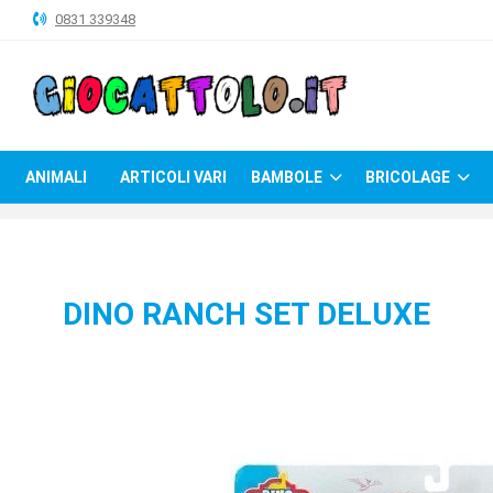
0831 339348
ANIMALI
ARTICOLI
VARI
ANIMALI
ARTICOLI VARI
BAMBOLE
BRICOLAGE
BAMBOLE
BRICOLAGE
CARNEVALE
DINO RANCH SET DELUXE
COSTRUZIONI
GIOCHI
PELUCHE-
GADGET