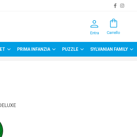
person
shopping_bag
Carrello
Entra
ET
PRIMA INFANZIA
PUZZLE
SYLVANIAN FAMILY
DELUXE