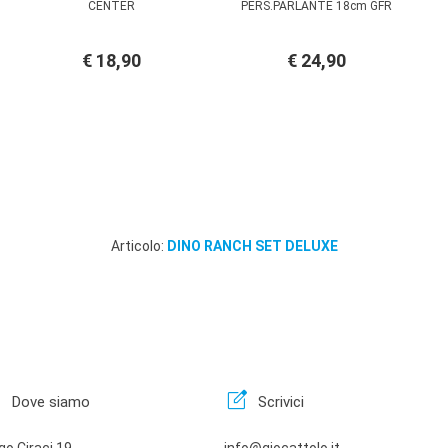
CENTER
PERS.PARLANTE 18cm GFR
€ 18,90
€ 24,90
Articolo:
DINO RANCH SET DELUXE
n
edit_square
Dove siamo
Scrivici
go Ciraci 19
info@giocattolo.it