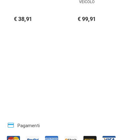
VEICOLO
€ 38,91
€ 99,91
credit_card
Pagamenti