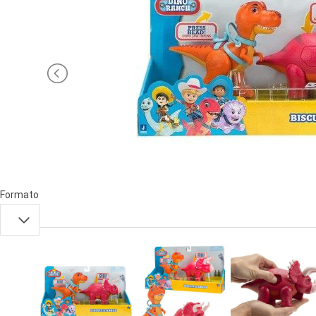
PRIMA
INFANZIA
PUZZLE
SYLVANIAN
FAMILY
VALIGERIA-
BORSETTE
Formato