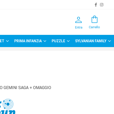
person
shopping_bag
Carrello
Entra
ET
PRIMA INFANZIA
PUZZLE
SYLVANIAN FAMILY
CO GEMINI SAGA + OMAGGIO