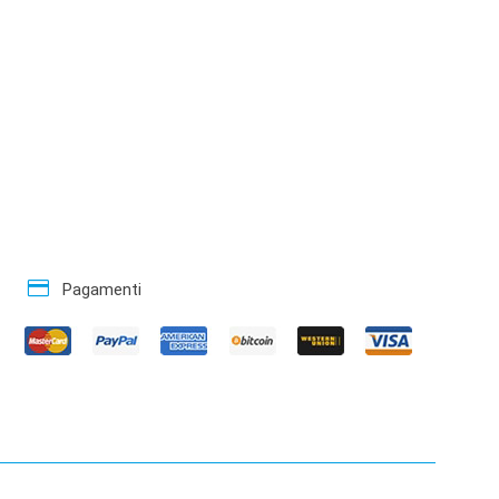
credit_card
Pagamenti