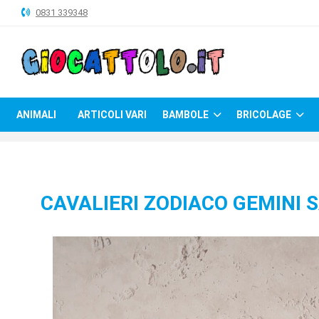
0831 339348
ANIMALI
ARTICOLI
VARI
ANIMALI
ARTICOLI VARI
BAMBOLE
BRICOLAGE
BAMBOLE
BRICOLAGE
CARNEVALE
CAVALIERI ZODIACO GEMINI 
COSTRUZIONI
GIOCHI
PELUCHE-
GADGET