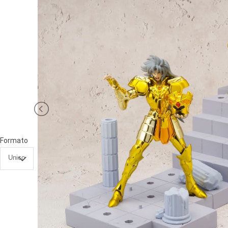
PRIMA
INFANZIA
PUZZLE
SYLVANIAN
FAMILY
VALIGERIA-
BORSETTE
Formato