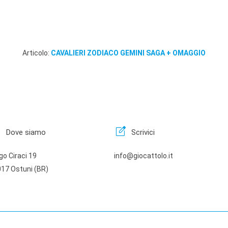
Articolo:
CAVALIERI ZODIACO GEMINI SAGA + OMAGGIO
n
edit_square
Dove siamo
Scrivici
go Ciraci 19
info@giocattolo.it
17 Ostuni (BR)