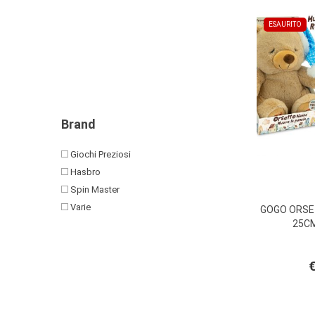
ESAURITO
Brand
Giochi Preziosi
Hasbro
Spin Master
Varie
GOGO ORSE
25C
€