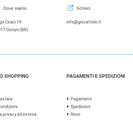
n
edit_square
Dove siamo
Scrivici
go Ciraci 19
info@giocattolo.it
17 Ostuni (BR)
LO SHOPPING
PAGAMENTI E SPEDIZIONI
istare
Pagamenti
condizioni
Spedizioni
a privacy ed estesa
Reso