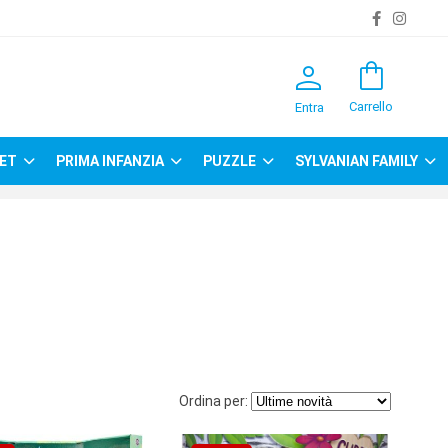
person
shopping_bag
Carrello
Entra
ET
PRIMA INFANZIA
PUZZLE
SYLVANIAN FAMILY
Ordina per: