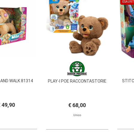
ESAURI
 AND WALK 81314
STIT
PLAY-I POE RACCONTASTORIE
 49,90
€ 68,00
Unico