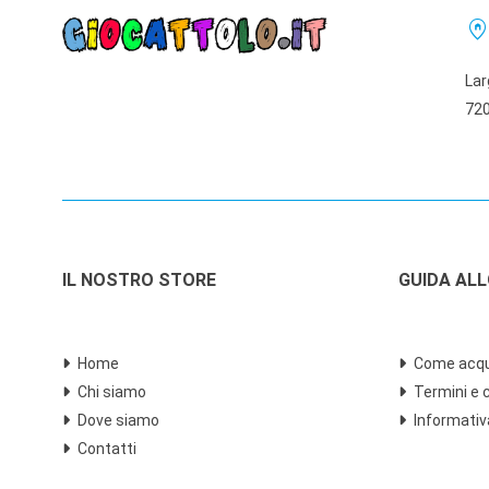
home_pi
Lar
720
IL NOSTRO STORE
GUIDA AL
Home
Come acqu
Chi siamo
Termini e 
Dove siamo
Informativ
Contatti