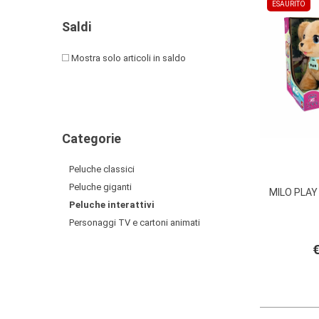
PRIMA
ESAURITO
INFANZIA
Saldi
PUZZLE
Mostra solo articoli in saldo
SYLVANIAN
FAMILY
VALIGERIA-
Categorie
BORSETTE
Peluche classici
Peluche giganti
MILO PLAY
Peluche interattivi
Personaggi TV e cartoni animati
€