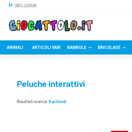
0831 339348
ANIMALI
ARTICOLI
VARI
ANIMALI
ARTICOLI VARI
BAMBOLE
BRICOLAGE
BAMBOLE
BRICOLAGE
CARNEVALE
Peluche interattivi
COSTRUZIONI
GIOCHI
Risultati ricerca:
9 articoli
PELUCHE-
GADGET