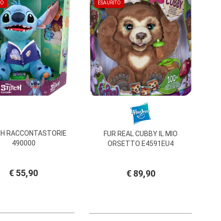
TO
ESAURITO
CH RACCONTASTORIE
FUR REAL CUBBY IL MIO
490000
ORSETTO E4591EU4
€ 55,90
€ 89,90