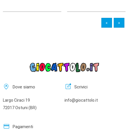
«
»
home_pin
edit_square
Dove siamo
Scrivici
Largo Ciraci 19
info@giocattolo.it
72017 Ostuni (BR)
credit_card
Pagamenti