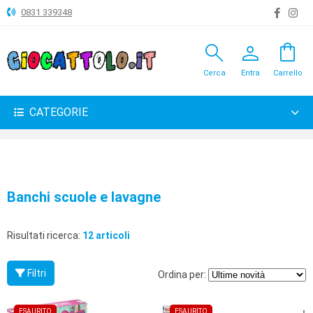
0831 339348
search
person
shopping_bag
ANIMALI
Cerca
Entra
Carrello
ARTICOLI
VARI
CATEGORIE
BAMBOLE
BRICOLAGE
CARNEVALE
Banchi scuole e lavagne
COSTRUZIONI
Risultati ricerca:
12 articoli
GIOCHI
PELUCHE-
Filtri
Ordina per:
GADGET
ESAURITO
ESAURITO