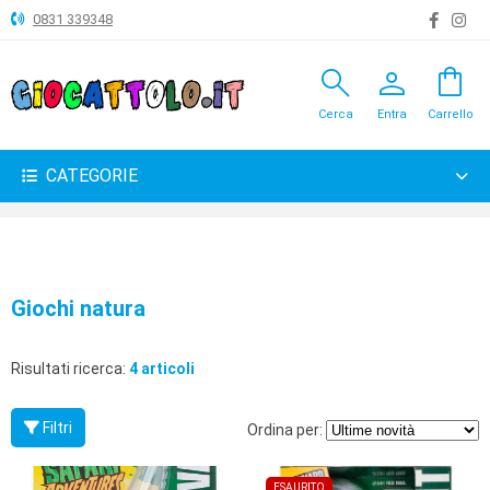
0831 339348
search
person
shopping_bag
ANIMALI
Cerca
Entra
Carrello
ARTICOLI
VARI
CATEGORIE
BAMBOLE
BRICOLAGE
CARNEVALE
Giochi natura
COSTRUZIONI
Risultati ricerca:
4 articoli
GIOCHI
PELUCHE-
Filtri
Ordina per:
GADGET
ESAURITO