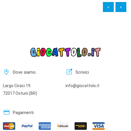
«
»
home_pin
edit_square
Dove siamo
Scrivici
Largo Ciraci 19
info@giocattolo.it
72017 Ostuni (BR)
credit_card
Pagamenti