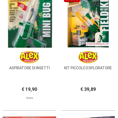
PRIMA
INFANZIA
PUZZLE
SYLVANIAN
FAMILY
VALIGERIA-
BORSETTE
BRAND
ASPIRATORE DI INSETTI
KIT PICCOLO ESPLORATORE
€ 19,90
€ 39,89
Unico