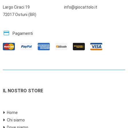
Largo Ciraci 19
info@giocattolo.it
72017 Ostuni (BR)
credit_card
Pagamenti
IL NOSTRO STORE
Home
Chi siamo
Dove siamo