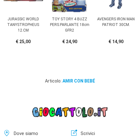
JURASSIC WORLD
TOY STORY 4 BUZZ
AVENGERS IRON MAN
TANYSTROPHEUS
PERS.PARLANTE 18cm
PATRIOT 30CM.
12.CM
GFR2
€ 25,00
€ 24,90
€ 14,90
Articolo:
AMIR CON BEBÉ
home_pin
edit_square
Dove siamo
Scrivici