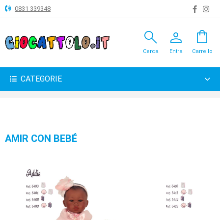
0831 339348
search
person
shopping_bag
ANIMALI
Cerca
Entra
Carrello
ARTICOLI
VARI
CATEGORIE
BAMBOLE
BRICOLAGE
CARNEVALE
AMIR CON BEBÉ
COSTRUZIONI
GIOCHI
PELUCHE-
GADGET