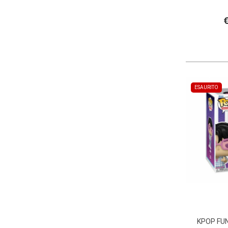
€
ESAURITO
KPOP FU