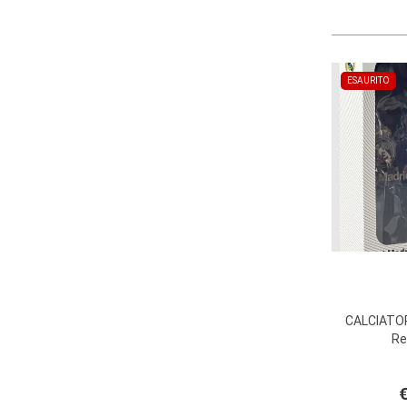
ESAURITO
CALCIATOR
Re
€