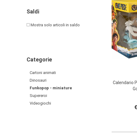
PRIMA
INFANZIA
Saldi
PUZZLE
Mostra solo articoli in saldo
SYLVANIAN
FAMILY
VALIGERIA-
Categorie
BORSETTE
Cartoni animati
Dinosauri
Calendario 
Funkopop - miniature
Go
Supereroi
Videogiochi
€