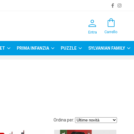
person
shopping_bag
Carrello
Entra
ET
PRIMA INFANZIA
PUZZLE
SYLVANIAN FAMILY
Ordina per: