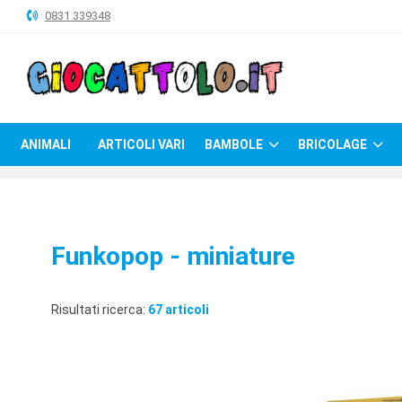
0831 339348
ANIMALI
ARTICOLI
VARI
ANIMALI
ARTICOLI VARI
BAMBOLE
BRICOLAGE
BAMBOLE
BRICOLAGE
CARNEVALE
Funkopop - miniature
COSTRUZIONI
GIOCHI
Risultati ricerca:
67 articoli
PELUCHE-
GADGET