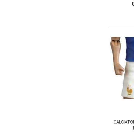
€
CALCIATOR